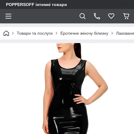
POPPERSOFF інтимні товари
Товари та послуги
Еротичне жіночу білизну
Лаковане