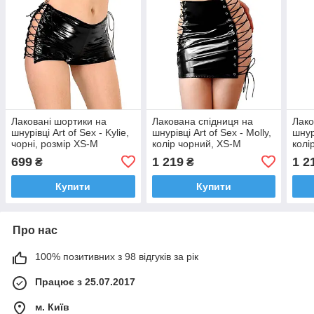
Лаковані шортики на
Лакована спідниця на
Лако
шнурівці Art of Sex - Kylie,
шнурівці Art of Sex - Molly,
шнурі
чорні, розмір XS-M
колір чорний, XS-M
колі
голо
699
1 219
1 2
₴
₴
Купити
Купити
Про нас
100% позитивних з 98 відгуків за рік
Працює з 25.07.2017
м. Київ