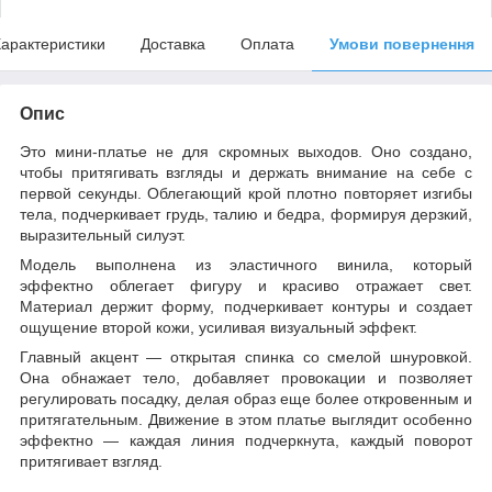
арактеристики
Доставка
Оплата
Умови повернення
Опис
Это мини-платье не для скромных выходов. Оно создано,
чтобы притягивать взгляды и держать внимание на себе с
первой секунды. Облегающий крой плотно повторяет изгибы
тела, подчеркивает грудь, талию и бедра, формируя дерзкий,
выразительный силуэт.
Модель выполнена из эластичного винила, который
эффектно облегает фигуру и красиво отражает свет.
Материал держит форму, подчеркивает контуры и создает
ощущение второй кожи, усиливая визуальный эффект.
Главный акцент — открытая спинка со смелой шнуровкой.
Она обнажает тело, добавляет провокации и позволяет
регулировать посадку, делая образ еще более откровенным и
притягательным. Движение в этом платье выглядит особенно
эффектно — каждая линия подчеркнута, каждый поворот
притягивает взгляд.