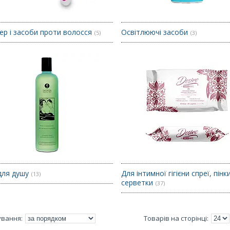
ер і засоби проти волосся
Освітлюючі засоби
5
3
для душу
Для інтимної гігієни спреї, пінки
13
серветки
37