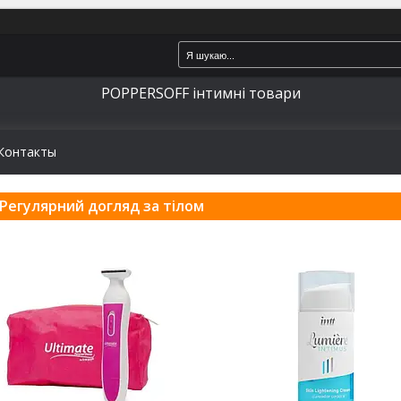
POPPERSOFF інтимні товари
Контакты
Регулярний догляд за тілом