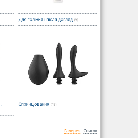
Для гоління і після догляд
9
,
Спринцювання
18
Галерея
Список