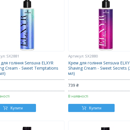
SX2881
SX2880
 для гоління Sensuva ELXYR
Крем для гоління Sensuva ELXY
ing Cream - Sweet Temptations
Shaving Cream - Sweet Secrets 
мл)
мл)
₴
739 ₴
вності
В наявності
Купити
Купити