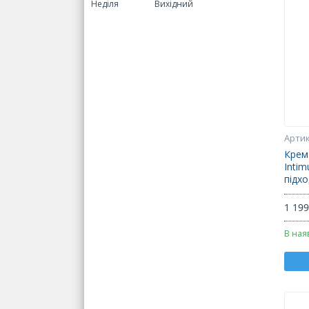
Неділя
Вихідний
Крем 
Intim
підхо
1 199
В ная