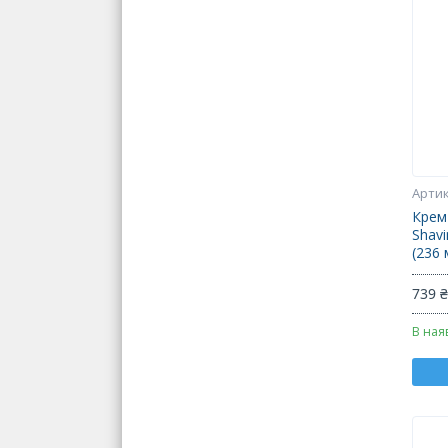
Крем
Shav
(236 
739 
В ная