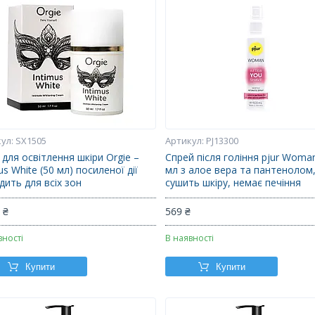
SX1505
PJ13300
для освітлення шкіри Orgie –
Спрей після гоління pjur Woma
us White (50 мл) посиленої дії
мл з алое вера та пантенолом,
дить для всіх зон
сушить шкіру, немає печіння
 ₴
569 ₴
вності
В наявності
Купити
Купити