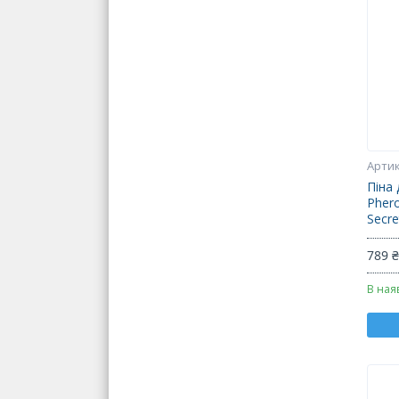
Піна 
Pher
Secre
789 
В ная