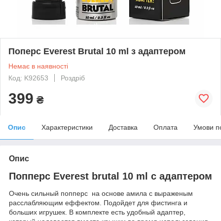
Поперс Everest Brutal 10 ml з адаптером
Немає в наявності
Код: K92653
Роздріб
399
₴
Опис
Характеристики
Доставка
Оплата
Умови п
Опис
Попперс Everest brutal 10 ml с адаптером
Очень сильный попперс на основе амила с выраженым
расслабляющим еффектом. Подойдет для фистинга и
больших игрушек. В комплекте есть удобный адаптер,