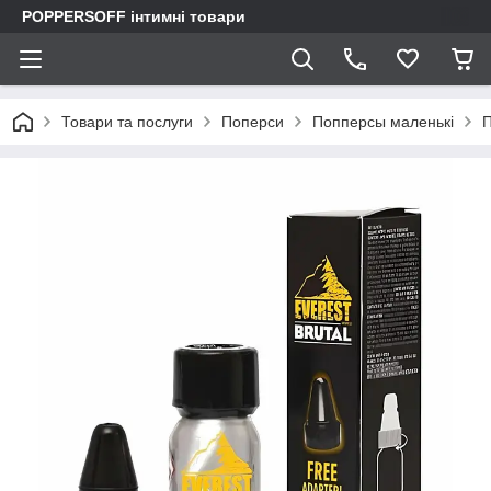
POPPERSOFF інтимні товари
Товари та послуги
Поперси
Попперсы маленькі
П