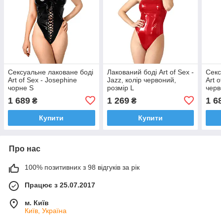
Сексуальне лаковане боді
Лакований боді Art of Sex -
Секс
Art of Sex - Josephine
Jazz, колір червоний,
Art 
чорне S
розмір L
чер
1 689
1 269
1 6
₴
₴
Купити
Купити
Про нас
100% позитивних з 98 відгуків за рік
Працює з 25.07.2017
м. Київ
Київ, Україна