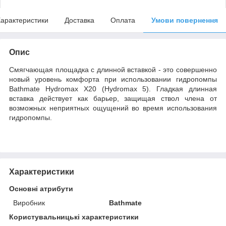
арактеристики
Доставка
Оплата
Умови повернення
Опис
Смягчающая площадка с длинной вставкой - это совершенно
новый уровень комфорта при использовании гидропомпы
Bathmate Hydromax X20 (Hydromax 5). Гладкая длинная
вставка действует как барьер, защищая ствол члена от
возможных неприятных ощущений во время использования
гидропомпы.
Характеристики
Основні атрибути
Виробник
Bathmate
Користувальницькі характеристики