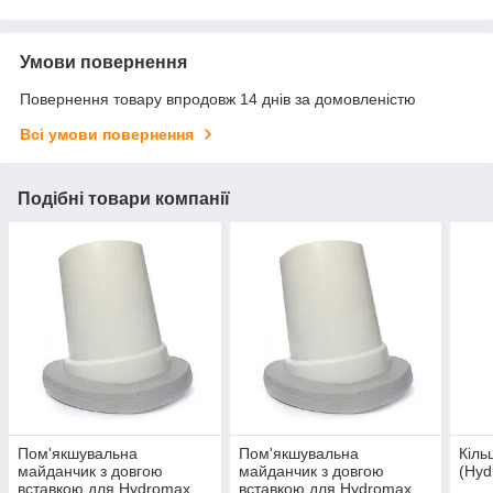
Умови повернення
Повернення товару впродовж 14 днів за домовленістю
Всі умови повернення
Подібні товари компанії
Пом'якшувальна
Пом'якшувальна
Кіль
майданчик з довгою
майданчик з довгою
(Hyd
вставкою для Hydromax
вставкою для Hydromax