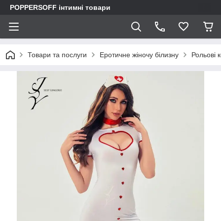
POPPERSOFF інтимні товари
Товари та послуги
Еротичне жіночу білизну
Рольові 