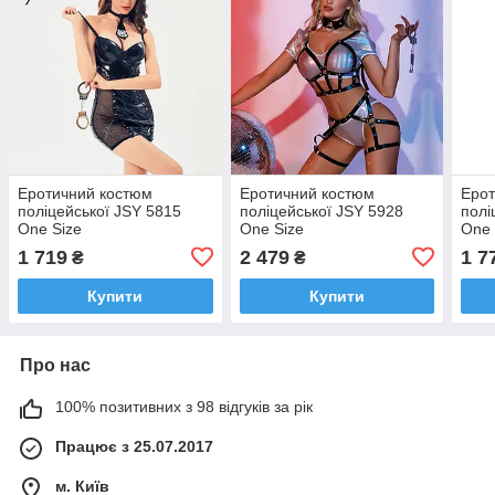
Еротичний костюм
Еротичний костюм
Ерот
поліцейської JSY 5815
поліцейської JSY 5928
полі
One Size
One Size
One 
1 719
2 479
1 7
₴
₴
Купити
Купити
Про нас
100% позитивних з 98 відгуків за рік
Працює з 25.07.2017
м. Київ