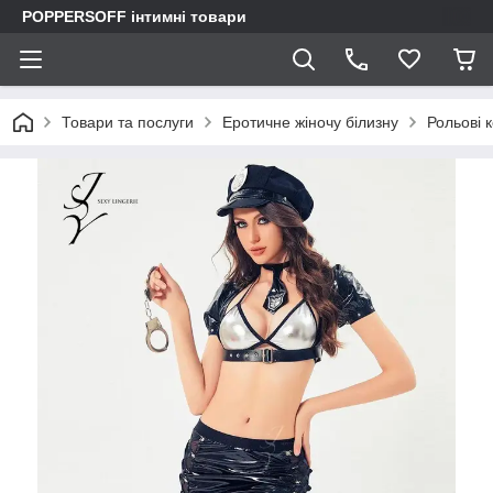
POPPERSOFF інтимні товари
Товари та послуги
Еротичне жіночу білизну
Рольові 