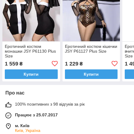
Еротичний костюм
Еротичний костюм кішечки
Ерот
монашки JSY P61130 Plus
JSY P61127 Plus Size
вчит
Size
Size
1 559
1 229
1 4
₴
₴
Купити
Купити
Про нас
100% позитивних з 98 відгуків за рік
Працює з 25.07.2017
м. Київ
Київ, Україна