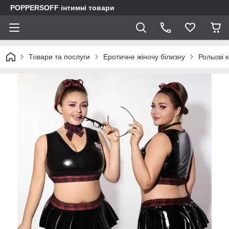
POPPERSOFF інтимні товари
Товари та послуги
Еротичне жіночу білизну
Рольові 