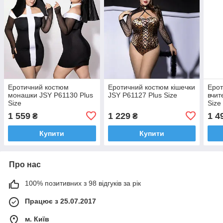
Еротичний костюм
Еротичний костюм кішечки
Ерот
монашки JSY P61130 Plus
JSY P61127 Plus Size
вчит
Size
Size
1 559
1 229
1 4
₴
₴
Купити
Купити
Про нас
100% позитивних з 98 відгуків за рік
Працює з 25.07.2017
м. Київ