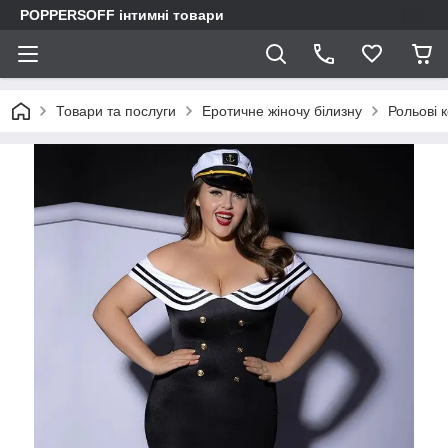
POPPERSOFF інтимні товари
Товари та послуги
Еротичне жіночу білизну
Рольові 