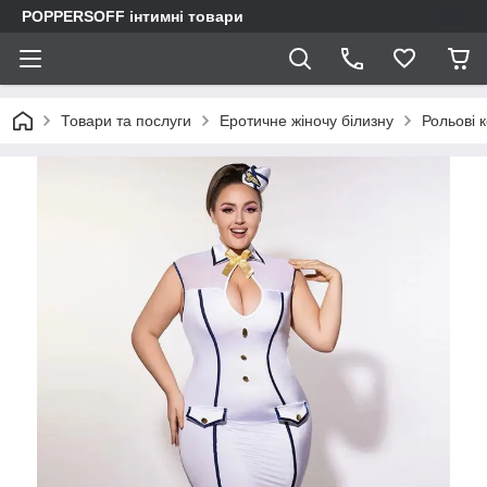
POPPERSOFF інтимні товари
Товари та послуги
Еротичне жіночу білизну
Рольові 