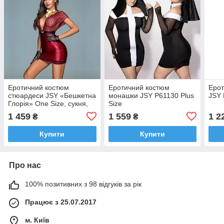
Еротичний костюм
Еротичний костюм
Ерот
стюардеси JSY «Бешкетна
монашки JSY P61130 Plus
JSY 
Глорія» One Size, сукня,
Size
стрінги, рукавички, чокер,
1 459
1 559
1 2
₴
₴
пілот
Купити
Купити
Про нас
100% позитивних з 98 відгуків за рік
Працює з 25.07.2017
м. Київ