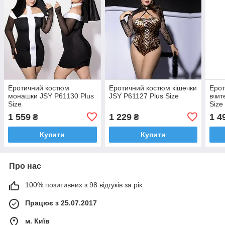
Еротичний костюм
Еротичний костюм кішечки
Ерот
монашки JSY P61130 Plus
JSY P61127 Plus Size
вчит
Size
Size
1 559
1 229
1 4
₴
₴
Купити
Купити
Про нас
100% позитивних з 98 відгуків за рік
Працює з 25.07.2017
м. Київ