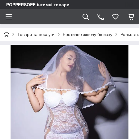
POPPERSOFF інтимні товари
Товари та послуги
Еротичне жіночу білизну
Рольові 