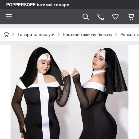
POPPERSOFF інтимні товари
Товари та послуги
Еротичне жіночу білизну
Рольові 