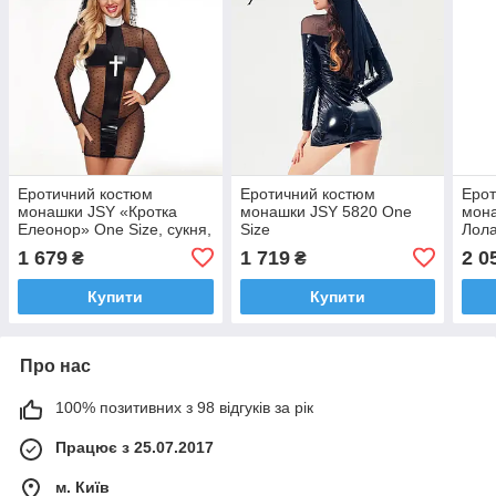
Еротичний костюм
Еротичний костюм
Ерот
монашки JSY «Кротка
монашки JSY 5820 One
мона
Елеонор» One Size, сукня,
Size
Лола
головний убір, стрінги,
плат
1 679
1 719
2 0
₴
₴
хрест
Купити
Купити
Про нас
100% позитивних з 98 відгуків за рік
Працює з 25.07.2017
м. Київ