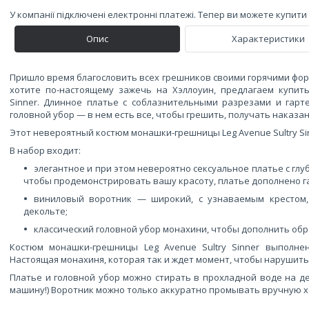
У компанії підключені електронні платежі. Тепер ви можете купит
Опис
Характеристики
Пришло время благословить всех грешников своими горячими фор
хотите по-настоящему зажечь на Хэллоуин, предлагаем купит
Sinner. Длинное платье с соблазнительными разрезами и гар
головной убор — в нем есть все, чтобы грешить, получать наказан
Этот невероятный костюм монашки-грешницы Leg Avenue Sultry Si
В набор входит:
элегантное и при этом невероятно сексуальное платье с гл
чтобы продемонстрировать вашу красоту, платье дополнено г
виниловый воротник — широкий, с узнаваемым крестом
декольте;
классический головной убор монахини, чтобы дополнить обр
Костюм монашки-грешницы Leg Avenue Sultry Sinner выполне
Настоящая монахиня, которая так и ждет момент, чтобы нарушить
Платье и головной убор можно стирать в прохладной воде на д
машину!) Воротник можно только аккуратно промывать вручную х