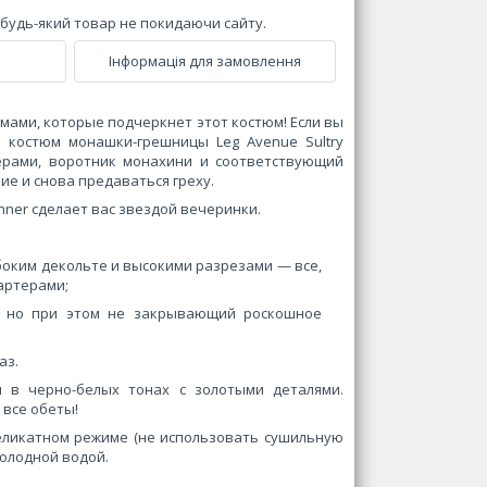
и будь-який товар не покидаючи сайту.
Інформація для замовлення
мами, которые подчеркнет этот костюм! Если вы
ь костюм монашки-грешницы Leg Avenue Sultry
терами, воротник монахини и соответствующий
ие и снова предаваться греху.
nner сделает вас звездой вечеринки.
убоким декольте и высокими разрезами — все,
артерами;
, но при этом не закрывающий роскошное
аз.
н в черно-белых тонах с золотыми деталями.
 все обеты!
еликатном режиме (не использовать сушильную
олодной водой.