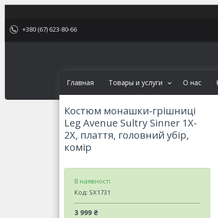
+380 (67) 623-80-66
Главная
Товары и услуги
О нас
Костюм монашки-грішниці
Leg Avenue Sultry Sinner 1X-
2X, плаття, головний убір,
комір
В наявності
Код:
SX1731
3 999 ₴