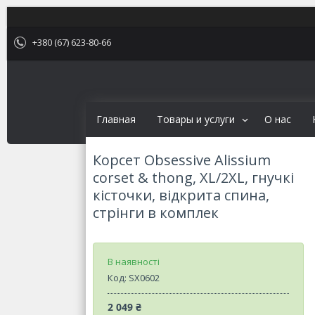
+380 (67) 623-80-66
Главная
Товары и услуги
О нас
Корсет Obsessive Alissium
corset & thong, XL/2XL, гнучкі
кісточки, відкрита спина,
стрінги в комплек
В наявності
Код:
SX0602
2 049 ₴