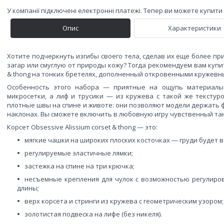
У компанії підключені електронні платежі. Тепер ви можете купит
Опис
Характеристики
Хотите подчеркнуть изгибы своего тела, сделав их еще более 
загар или смуглую от природы кожу? Тогда рекомендуем вам купит
& thong на тонких бретелях, дополненный откровенными кружевн
Особенность этого набора — приятные на ощупь материалы
микросетки, а лиф и трусики — из кружева с такой же текстур
плотные швы на спине и животе: они позволяют модели держать 
наклонах. Вы сможете включить в любовную игру чувственный та
Корсет Obsessive Alissium corset & thong — это:
мягкие чашки на широких плоских косточках — груди будет в
регулируемые эластичные лямки;
застежка на спине на три крючка;
несъемные крепления для чулок с возможностью регулиро
длины;
верх корсета и стринги из кружева с геометрическим узором;
золотистая подвеска на лифе (без никеля).