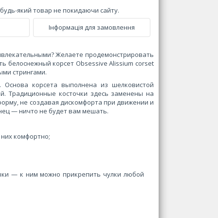
и будь-який товар не покидаючи сайту.
Інформація для замовлення
привлекательными? Желаете продемонстрировать
ь белоснежный корсет Obsessive Alissium corset
ыми стрингами.
. Основа корсета выполнена из шелковистой
ой. Традиционные косточки здесь заменены на
форму, не создавая дискомфорта при движении и
нец — ничто не будет вам мешать.
 них комфортно;
вки — к ним можно прикрепить чулки любой