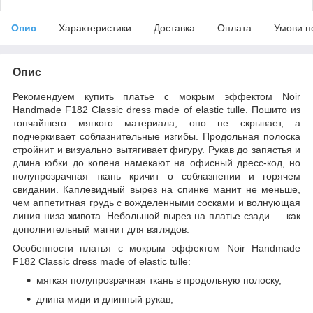
Опис
Характеристики
Доставка
Оплата
Умови п
Опис
Рекомендуем купить платье с мокрым эффектом Noir
Handmade F182 Classic dress made of elastic tulle. Пошито из
тончайшего мягкого материала, оно не скрывает, а
подчеркивает соблазнительные изгибы. Продольная полоска
стройнит и визуально вытягивает фигуру. Рукав до запястья и
длина юбки до колена намекают на офисный дресс-код, но
полупрозрачная ткань кричит о соблазнении и горячем
свидании. Каплевидный вырез на спинке манит не меньше,
чем аппетитная грудь с вожделенными сосками и волнующая
линия низа живота. Небольшой вырез на платье сзади — как
дополнительный магнит для взглядов.
Особенности платья с мокрым эффектом Noir Handmade
F182 Classic dress made of elastic tulle:
мягкая полупрозрачная ткань в продольную полоску,
длина миди и длинный рукав,