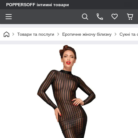
POPPERSOFF інтимні товари
Товари та послуги
Еротичне жіночу білизну
Сукні та 