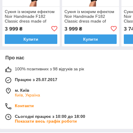
Сукня із мокрим ефектом
Сукня із мокрим ефектом
Сукн
Noir Handmade F182
Noir Handmade F182
Noir
Classic dress made of
Classic dress made of
Clas
elastic tulle, XXL
elastic tulle, XL
elast
3 999
3 999
3 7
₴
₴
Купити
Купити
Про нас
100% позитивних з 98 відгуків за рік
Працює з 25.07.2017
м. Київ
Київ, Україна
Контакти
Сьогодні працює з 10:00 до 18:00
Показати весь графік роботи