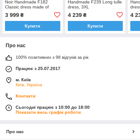
Noir Handmade F182
Handmade F239 Long tulle
Hand
Classic dress made of
dress, 3XL
dres
elastic tulle, XXL
3 999
4 239
4 2
₴
₴
Купити
Купити
Про нас
100% позитивних з 98 відгуків за рік
Працює з 25.07.2017
м. Київ
Київ, Україна
Контакти
Сьогодні працює з 10:00 до 18:00
Показати весь графік роботи
Про нас