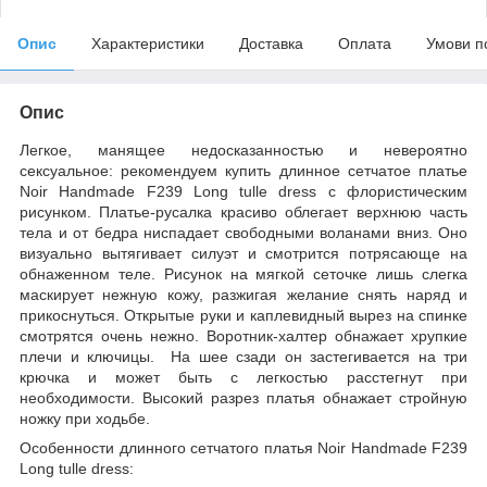
Опис
Характеристики
Доставка
Оплата
Умови п
Опис
Легкое, манящее недосказанностью и невероятно
сексуальное: рекомендуем купить длинное сетчатое платье
Noir Handmade F239 Long tulle dress с флористическим
рисунком. Платье-русалка красиво облегает верхнюю часть
тела и от бедра ниспадает свободными воланами вниз. Оно
визуально вытягивает силуэт и смотрится потрясающе на
обнаженном теле. Рисунок на мягкой сеточке лишь слегка
маскирует нежную кожу, разжигая желание снять наряд и
прикоснуться. Открытые руки и каплевидный вырез на спинке
смотрятся очень нежно. Воротник-халтер обнажает хрупкие
плечи и ключицы. На шее сзади он застегивается на три
крючка и может быть с легкостью расстегнут при
необходимости. Высокий разрез платья обнажает стройную
ножку при ходьбе.
Особенности длинного сетчатого платья Noir Handmade F239
Long tulle dress: