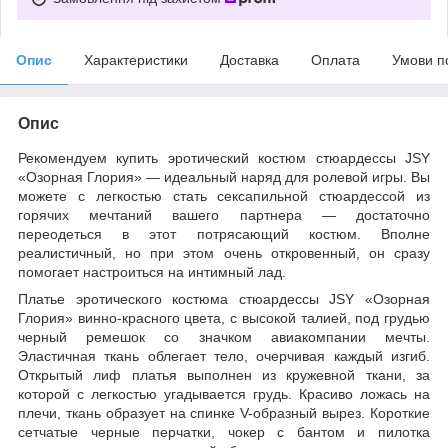
Опис
Характеристики
Доставка
Оплата
Умови п
Опис
Рекомендуем купить эротический костюм стюардессы JSY
«Озорная Глория» — идеальный наряд для ролевой игры. Вы
можете с легкостью стать сексапильной стюардессой из
горячих мечтаний вашего партнера — достаточно
переодеться в этот потрясающий костюм. Вполне
реалистичный, но при этом очень откровенный, он сразу
помогает настроиться на интимный лад.
Платье эротического костюма стюардессы JSY «Озорная
Глория» винно-красного цвета, с высокой талией, под грудью
черный ремешок со значком авиакомпании мечты.
Эластичная ткань облегает тело, очерчивая каждый изгиб.
Открытый лиф платья выполнен из кружевной ткани, за
которой с легкостью угадывается грудь. Красиво ложась на
плечи, ткань образует на спинке V-образный вырез. Короткие
сетчатые черные перчатки, чокер с бантом и пилотка