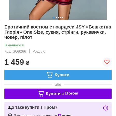
Еротичний костюм стюардеси JSY «Бешкетна
Глорія» One Size, сукня, стрінги, рукавички,
чокер, пілот
В наявності
Код: SO9266
Роздріб
1 459
₴
Купити
або
Купити з
Що таке купити з Пром?
Замовлення під захистом