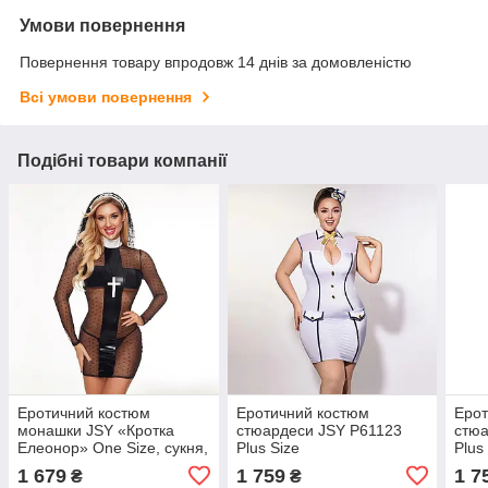
Умови повернення
Повернення товару впродовж 14 днів за домовленістю
Всі умови повернення
Подібні товари компанії
Еротичний костюм
Еротичний костюм
Ерот
монашки JSY «Кротка
стюардеси JSY P61123
стюа
Елеонор» One Size, сукня,
Plus Size
Plus
головний убір, стрінги,
1 679
1 759
1 7
₴
₴
хрест