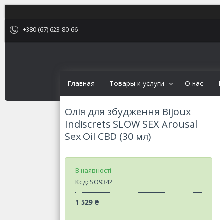
+380 (67) 623-80-66
Главная
Товары и услуги
О нас
Олія для збудження Bijoux
Indiscrets SLOW SEX Arousal
Sex Oil CBD (30 мл)
В наявності
Код:
SO9342
1 529 ₴