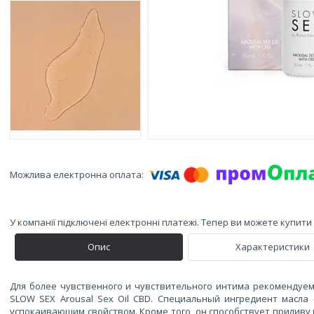
У компанії підключені електронні платежі. Тепер ви можете купит
Опис
Характеристики
Для более чувственного и чувствительного интима рекомендуем к
SLOW SEX Arousal Sex Oil CBD. Специальный ингредиент масл
успокаивающим свойством. Кроме того, он способствует приливу 