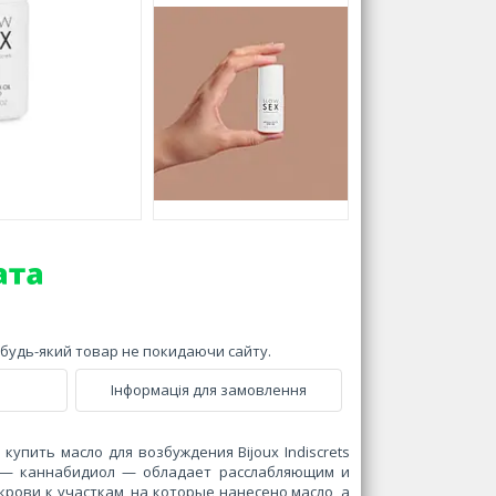
и будь-який товар не покидаючи сайту.
Інформація для замовлення
упить масло для возбуждения Bijoux Indiscrets
а — каннабидиол — обладает расслабляющим и
крови к участкам, на которые нанесено масло, а