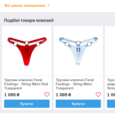
Всі умови повернення
Подібні товари компанії
Трусики класичні Feral
Трусики класичні Feral
Трус
Feelings - String Bikini Red
Feelings - String Bikini
шкір
Trasparent
Trasparent
Strin
1 089
1 089
1 0
₴
₴
Купити
Купити