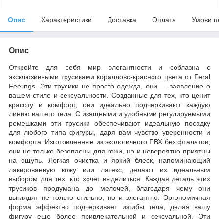
Опис
Характеристики
Доставка
Оплата
Умови п
Опис
Откройте для себя мир элегантности и соблазна с
эксклюзивными трусиками кораллово-красного цвета от Feral
Feelings. Эти трусики не просто одежда, они — заявление о
вашем стиле и сексуальности. Созданные для тех, кто ценит
красоту и комфорт, они идеально подчеркивают каждую
линию вашего тела. С изящными и удобными регулируемыми
ремешками эти трусики обеспечивают идеальную посадку
для любого типа фигуры, даря вам чувство уверенности и
комфорта. Изготовленные из экологичного ПВХ без фталатов,
они не только безопасны для кожи, но и невероятно приятны
на ощупь. Легкая очистка и яркий блеск, напоминающий
лакированную кожу или латекс, делают их идеальным
выбором для тех, кто хочет выделиться. Каждая деталь этих
трусиков продумана до мелочей, благодаря чему они
выглядят не только стильно, но и элегантно. Эргономичная
форма эффектно подчеркивает изгибы тела, делая вашу
фигуру еще более привлекательной и сексуальной. Эти