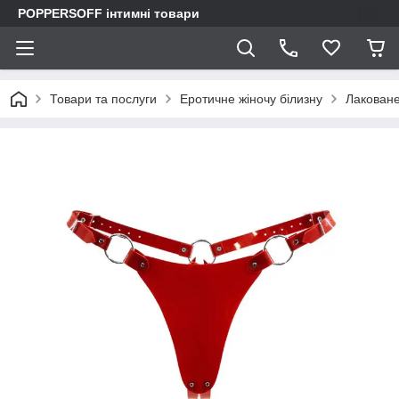
POPPERSOFF інтимні товари
Товари та послуги
Еротичне жіночу білизну
Лаковане