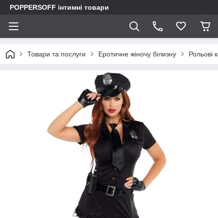
POPPERSOFF інтимні товари
Товари та послуги
Еротичне жіночу білизну
Рольові 