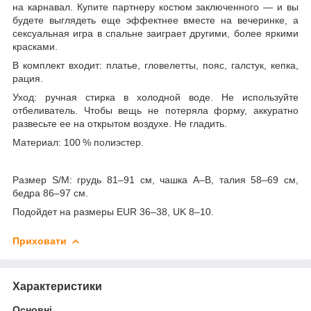
на карнавал. Купите партнеру костюм заключенного — и вы
будете выглядеть еще эффектнее вместе на вечеринке, а
сексуальная игра в спальне заиграет другими, более яркими
красками.
В комплект входит: платье, гловелетты, пояс, галстук, кепка,
рация.
Уход: ручная стирка в холодной воде. Не используйте
отбеливатель. Чтобы вещь не потеряла форму, аккуратно
развесьте ее на открытом воздухе. Не гладить.
Материал: 100 % полиэстер.
Размер S/M: грудь 81–91 см, чашка A–B, талия 58–69 см,
бедра 86–97 см.
Подойдет на размеры EUR 36–38, UK 8–10.
Приховати
Характеристики
Основні