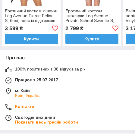
Еротичний костюм кішечки
Еротичний костюм
Віні
Leg Avenue Fierce Feline
школярки Leg Avenue
полі
S, боді, пояс із підв'язкою,
Private School Sweetie S,
Viny
маска кішки
сорочка, спідниця,
плат
3 599
2 799
3 1
₴
₴
краватка, оправа
Купити
Купити
Про нас
100% позитивних з 98 відгуків за рік
Працює з 25.07.2017
м. Київ
Київ, Україна
Контакти
Сьогодні вихідний
Показати весь графік роботи