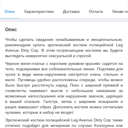
Опис
Характеристики
Доставка
Оплата
Умови п
Опис
Чтобы сделать свидание незабываемым и эмоциональным,
рекомендуем купить эротический костюм полицейской Leg
Avenue Dirty Cop. В этом потрясающем костюме вы будете
выглядеть невероятно сексуальной и строгой.
Черное мини-платье с коротким рукавом красиво садится на
тело, подчеркивая все соблазнительные линии. Подтяжки для
чулок в виде мини-наручников смотрятся очень стильно и
мило. Пуговицы удобно расположены спереди, чтобы можно
было быстро расстегнуть наряд. Пояс с широкой пряжкой и
гловелетты навевают мысли о небольшом наказании за
возможные непослушания или нарушение законов, царящих
в вашей спальне. Галстук, кепка с широким козырьком и
рация завершают образ. Дополнить костюм можно сетчатыми
чулками, которые в набор не входят.
Эротический костюм полицейской Leg Avenue Dirty Cop также
отлично подойдет для вечеринки по случаю Хэллоуина или