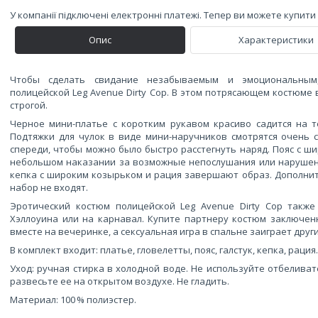
У компанії підключені електронні платежі. Тепер ви можете купит
Опис
Характеристики
Чтобы сделать свидание незабываемым и эмоциональным,
полицейской Leg Avenue Dirty Cop. В этом потрясающем костюме
строгой.
Черное мини-платье с коротким рукавом красиво садится на т
Подтяжки для чулок в виде мини-наручников смотрятся очень 
спереди, чтобы можно было быстро расстегнуть наряд. Пояс с ш
небольшом наказании за возможные непослушания или нарушение
кепка с широким козырьком и рация завершают образ. Дополнит
набор не входят.
Эротический костюм полицейской Leg Avenue Dirty Cop такж
Хэллоуина или на карнавал. Купите партнеру костюм заключе
вместе на вечеринке, а сексуальная игра в спальне заиграет друг
В комплект входит: платье, гловелетты, пояс, галстук, кепка, рация.
Уход: ручная стирка в холодной воде. Не используйте отбелива
развесьте ее на открытом воздухе. Не гладить.
Материал: 100 % полиэстер.