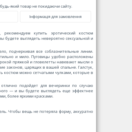
и будь-який товар не покидаючи сайту.
Інформація для замовлення
 рекомендуем купить эротический костюм
 вы будете выглядеть невероятно сексуальной и
ело, подчеркивая все соблазнительные линии.
стильно и мило. Пуговицы удобно расположены
ирокой пряжкой и гловелетты навевают мысли о
 законов, царящих в вашей спальне. Галстук,
ь костюм можно сетчатыми чулками, которые в
е отлично подойдет для вечеринки по случаю
нного — и вы будете выглядеть еще эффектнее
ими, более яркими красками.
тель. Чтобы вещь не потеряла форму, аккуратно