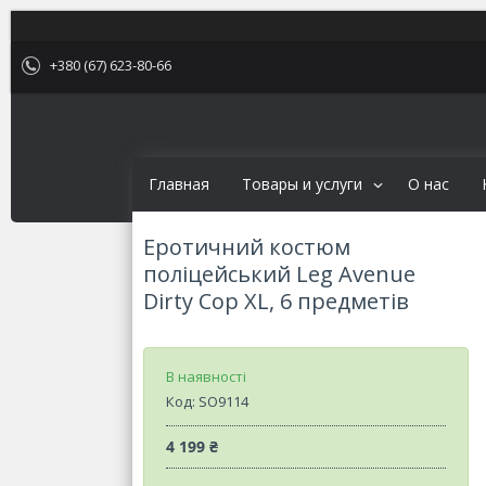
+380 (67) 623-80-66
Главная
Товары и услуги
О нас
Еротичний костюм
поліцейський Leg Avenue
Dirty Cop XL, 6 предметів
В наявності
Код:
SO9114
4 199 ₴