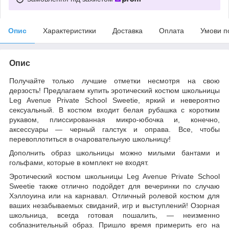
Опис
Характеристики
Доставка
Оплата
Умови п
Опис
Получайте только лучшие отметки несмотря на свою
дерзость! Предлагаем купить эротический костюм школьницы
Leg Avenue Private School Sweetie, яркий и невероятно
сексуальный. В костюм входит белая рубашка с коротким
рукавом, плиссированная микро-юбочка и, конечно,
аксессуары — черный галстук и оправа. Все, чтобы
перевоплотиться в очаровательную школьницу!
Дополнить образ школьницы можно милыми бантами и
гольфами, которые в комплект не входят.
Эротический костюм школьницы Leg Avenue Private School
Sweetie также отлично подойдет для вечеринки по случаю
Хэллоуина или на карнавал. Отличный ролевой костюм для
ваших незабываемых свиданий, игр и выступлений! Озорная
школьница, всегда готовая пошалить, — неизменно
соблазнительный образ. Пришло время примерить его на