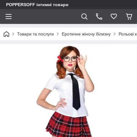
POPPERSOFF інтимні товари
Товари та послуги
Еротичне жіночу білизну
Рольові 