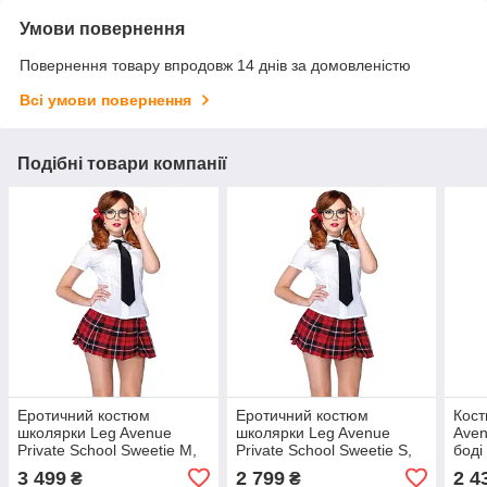
Умови повернення
Повернення товару впродовж 14 днів за домовленістю
Всі умови повернення
Подібні товари компанії
Еротичний костюм
Еротичний костюм
Кост
школярки Leg Avenue
школярки Leg Avenue
Aven
Private School Sweetie M,
Private School Sweetie S,
боді
сорочка, спідниця,
сорочка, спідниця,
3 499
2 799
2 4
₴
₴
краватка, оправа
краватка, оправа