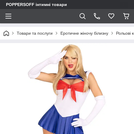
POPPERSOFF інтимні товари
Товари та послуги
Еротичне жіночу білизну
Рольові 