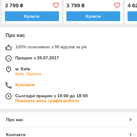
Hood XL, плаття, накидка
Hood L, плаття, накидка
комб
3 799
3 799
4 6
₴
₴
Купити
Купити
Про нас
100% позитивних з 98 відгуків за рік
Працює з 25.07.2017
м. Київ
Київ, Україна
Контакти
Сьогодні працює з 10:00 до 18:00
Показати весь графік роботи
Про нас
Контакти