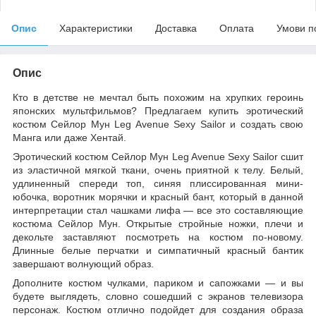
Опис
Характеристики
Доставка
Оплата
Умови п
Опис
Кто в детстве не мечтал быть похожим на хрупких героинь
японских мультфильмов? Предлагаем купить эротический
костюм Сейлор Мун Leg Avenue Sexy Sailor и создать свою
Манга или даже Хентай.
Эротический костюм Сейлор Мун Leg Avenue Sexy Sailor сшит
из эластичной мягкой ткани, очень приятной к телу. Белый,
удлиненный спереди топ, синяя плиссированная мини-
юбочка, воротник морячки и красный бант, который в данной
интерпретации стал чашками лифа — все это составляющие
костюма Сейлор Мун. Открытые стройные ножки, плечи и
декольте заставляют посмотреть на костюм по-новому.
Длинные белые перчатки и симпатичный красный бантик
завершают волнующий образ.
Дополните костюм чулками, париком и сапожками — и вы
будете выглядеть, словно сошедший с экранов телевизора
персонаж. Костюм отлично подойдет для создания образа