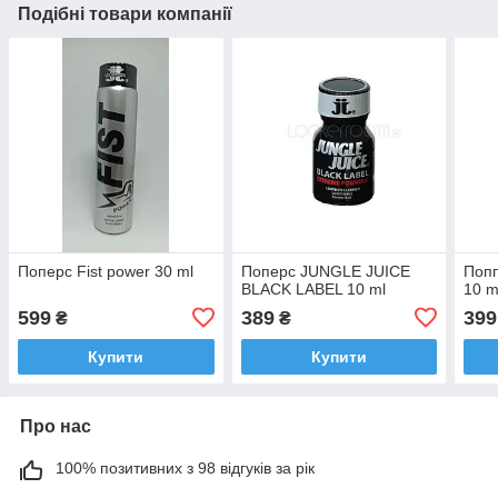
Подібні товари компанії
Поперс Fist power 30 ml
Поперс JUNGLE JUICE
Попп
BLACK LABEL 10 ml
10 m
599
389
399
₴
₴
Купити
Купити
Про нас
100% позитивних з 98 відгуків за рік