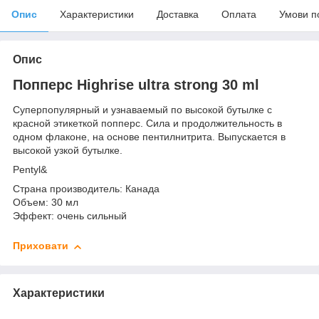
Опис
Характеристики
Доставка
Оплата
Умови п
Опис
Попперс Highrise ultra strong 30 ml
Суперпопулярный и узнаваемый по высокой бутылке с
красной этикеткой попперс. Сила и продолжительность в
одном флаконе, на основе пентилнитрита. Выпускается в
высокой узкой бутылке.
Pentyl&
Страна производитель: Канада
Объем: 30 мл
Эффект: очень сильный
Приховати
Характеристики