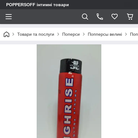
POPPERSOFF інтимні товари
Товари та послуги
Поперси
Попперсы великі
Попе