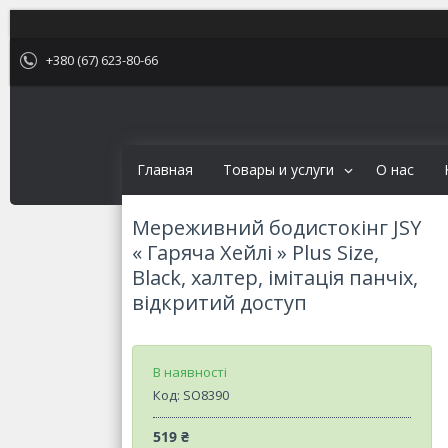
+380 (67) 623-80-66
Главная
Товары и услуги
О нас
Мереживний бодистокінг JSY
« Гаряча Хейлі » Plus Size,
Black, халтер, імітація панчіх,
відкритий доступ
В наявності
Код:
SO8390
519 ₴