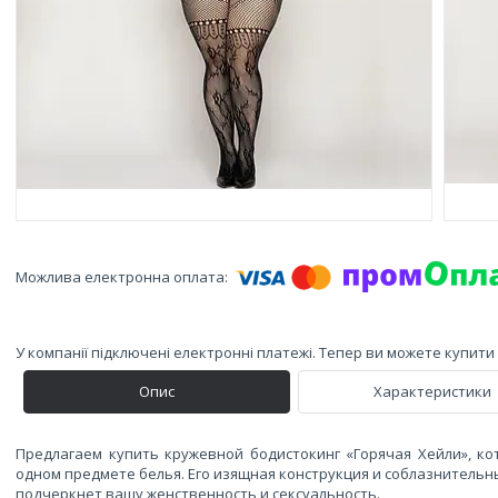
У компанії підключені електронні платежі. Тепер ви можете купит
Опис
Характеристики
Предлагаем купить кружевной бодистокинг «Горячая Хейли», ко
одном предмете белья. Его изящная конструкция и соблазнитель
подчеркнет вашу женственность и сексуальность.