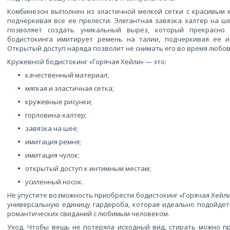
Комбинезон выполнен из эластичной мелкой сетки с красивым к
подчеркивая все ее прелести. Элегантная завязка халтер на ш
позволяет создать уникальный вырез, который прекрасно
бодистокинга имитирует ремень на талии, подчеркивая ее и
Открытый доступ наряда позволит не снимать его во время любов
Кружевной бодистокинг «Горячая Хейли» — это:
качественный материал;
мягкая и эластичная сетка;
кружевные рисунки;
горловина-халтер;
завязка на шее;
имитация ремня;
имитация чулок;
открытый доступ к интимным местам;
усиленный носок.
Не упустите возможность приобрести бодистокинг «Горячая Хейли»
универсальную единицу гардероба, которая идеально подойдет 
романтических свиданий с любимым человеком.
Уход. Чтобы вещь не потеряла исходный вид, стирать можно п