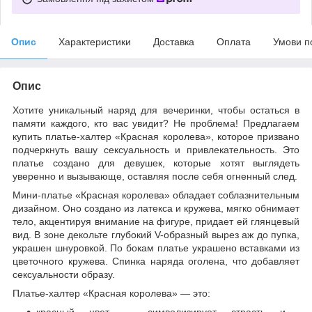
Опис
Характеристики
Доставка
Оплата
Умови п
Опис
Хотите уникальный наряд для вечеринки, чтобы остаться в
памяти каждого, кто вас увидит? Не проблема! Предлагаем
купить платье-халтер «Красная королева», которое призвано
подчеркнуть вашу сексуальность и привлекательность. Это
платье создано для девушек, которые хотят выглядеть
уверенно и вызывающе, оставляя после себя огненный след.
Мини-платье «Красная королева» обладает соблазнительным
дизайном. Оно создано из латекса и кружева, мягко обнимает
тело, акцентируя внимание на фигуре, придает ей глянцевый
вид. В зоне декольте глубокий V-образный вырез аж до пупка,
украшен шнуровкой. По бокам платье украшено вставками из
цветочного кружева. Спинка наряда оголена, что добавляет
сексуальности образу.
Платье-халтер «Красная королева» — это:
красный цвет — символизирует страсть и