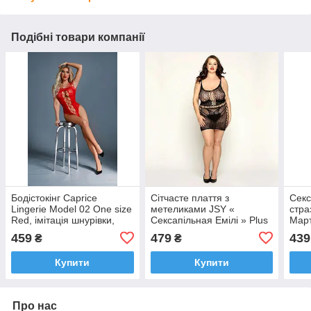
Подібні товари компанії
Бодістокінг Caprice
Сітчасте плаття з
Секс
Lingerie Model 02 One size
метеликами JSY «
стра
Red, імітація шнурівки,
Сексапільная Емілі » Plus
Март
дрібна сітка, мереживо
Size, Black, імітація
мере
459
479
439
₴
₴
шнурівки, мереживо
Купити
Купити
Про нас