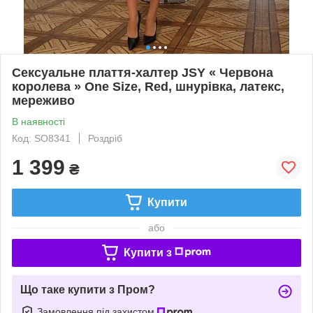
Сексуальне плаття-халтер JSY « Червона
королева » One Size, Red, шнурівка, латекс,
мереживо
В наявності
Код: SO8341
Роздріб
1 399
₴
Купити
або
Купити з
Що таке купити з Пром?
Замовлення під захистом