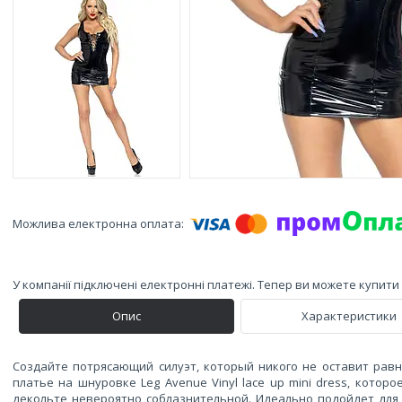
У компанії підключені електронні платежі. Тепер ви можете купит
Опис
Характеристики
Создайте потрясающий силуэт, который никого не оставит рав
платье на шнуровке Leg Avenue Vinyl lace up mini dress, кото
декольте невероятно соблазнительной. Идеально подойдет для с