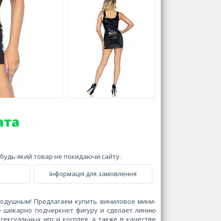
и будь-який товар не покидаючи сайту.
Інформація для замовлення
нодушным! Предлагаем купить виниловое мини-
рое шикарно подчеркнет фигуру и сделает линию
ексуальных игр и косплея, а также в качестве