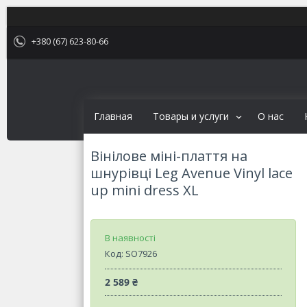
+380 (67) 623-80-66
Главная
Товары и услуги
О нас
Вінілове міні-плаття на
шнурівці Leg Avenue Vinyl lace
up mini dress XL
В наявності
Код:
SO7926
2 589 ₴