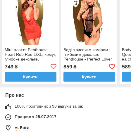
Міні-плаття Penthouse -
Боді з високим коміром і
Body
Heart Rob Red L/XL, хомут,
глибоким декольте
Quee
глибоке декольте,
Penthouse - Perfect Lover
на с
мініатюрні стрінги
Black L / XL
деко
749
859
589
₴
₴
Купити
Купити
Про нас
100% позитивних з 98 відгуків за рік
Працює з 25.07.2017
м. Київ