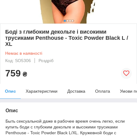
Боді з глибоким декольте і високими
трусиками Penthouse - Toxic Powder Black L /
XL
Немає в наявності
Код: SO5306
Роздріб
759
₴
Опис
Характеристики
Доставка
Оплата
Умови п
Опис
Быть сексуальной даже в рабочее время очень легко, если
купить боди с глубоким декольте и высокими трусиками
Penthouse - Toxic Powder Black L/XL. Кружевной боди с