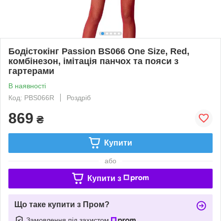
Бодістокінг Passion BS066 One Size, Red,
комбінезон, імітація панчох та пояси з
гартерами
В наявності
Код: PBS066R
Роздріб
869
₴
Купити
або
Купити з
Що таке купити з Пром?
Замовлення під захистом