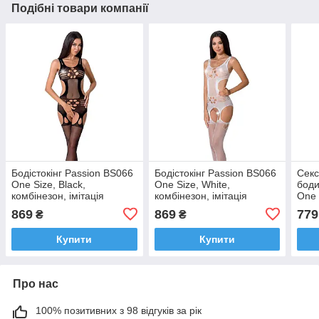
Подібні товари компанії
Бодістокінг Passion BS066
Бодістокінг Passion BS066
Секс
One Size, Black,
One Size, White,
боди
комбінезон, імітація
комбінезон, імітація
One 
панчох та пояси з
панчох та пояси з
панч
869
869
779
₴
₴
гартерами
гартерами
гарт
Купити
Купити
Про нас
100% позитивних з 98 відгуків за рік