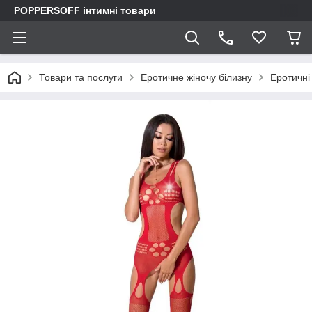
POPPERSOFF інтимні товари
Товари та послуги
Еротичне жіночу білизну
Еротичні