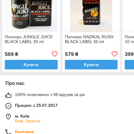
Попперс JUNGLE JUICE
Попперс RADIKAL RUSH
Попе
BLACK LABEL 30 ml
BLACK LABEL 30 ml
10 m
569
579
399
₴
₴
Купити
Купити
Про нас
100% позитивних з 98 відгуків за рік
Працює з 25.07.2017
м. Київ
Київ, Україна
Контакти