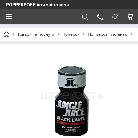
POPPERSOFF інтимні товари
Товари та послуги
Поперси
Попперсы маленькі
П