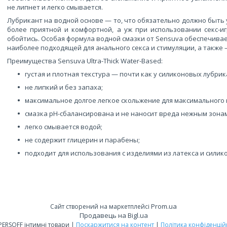
не липнет и легко смывается.
Лубрикант на водной основе — то, что обязательно должно быть 
более приятной и комфортной, а уж при использовании секс-и
обойтись. Особая формула водной смазки от Sensuva обеспечивает
наиболее подходящей для анального секса и стимуляции, а также —
Преимущества Sensuva Ultra-Thick Water-Based:
густая и плотная текстура — почти как у силиконовых лубрик
не липкий и без запаха;
максимальное долгое легкое скольжение для максимального
смазка pH-сбалансирована и не наносит вреда нежным зона
легко смывается водой;
не содержит глицерин и парабены;
подходит для использования с изделиями из латекса и силик
Prom.ua
Сайт створений на маркетплейсі
Продавець на Bigl.ua
POPPERSOFF інтимні товари |
Поскаржитися на контент
|
Політика конфіденцій