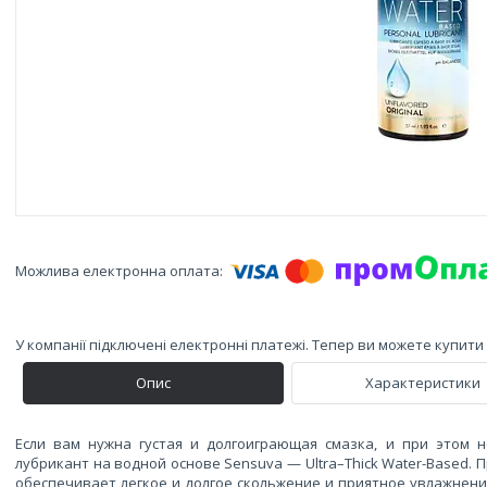
У компанії підключені електронні платежі. Тепер ви можете купит
Опис
Характеристики
Если вам нужна густая и долгоиграющая смазка, и при этом 
лубрикант на водной основе Sensuva — Ultra–Thick Water-Based. 
обеспечивает легкое и долгое скольжение и приятное увлажнение