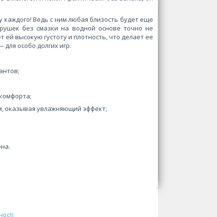
у каждого! Ведь с ним любая близость будет еще
грушек без смазки на водной основе точно не
 ей высокую густоту и плотность, что делает ее
 для особо долгих игр.
антов;
 комфорта;
м, оказывая увлажняющий эффект;
она.
ності