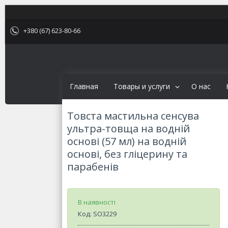
+380 (67) 623-80-66
Главная
Товары и услуги
О нас
Товста мастильна сенсува
ультра-товща на водній
основі (57 мл) на водній
основі, без гліцерину та
парабенів
В наявності
Код:
SO3229