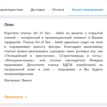
арактеристики
Доставка
Оплата
Умови повернення
Опис
Короткое платье Art of Sex - Jaklin из винила с открытой
спиной – интересный и провокационный элемент в Вашем
гардеробе. Платье Art of Sex - Jaklin идеально сидит на теле
и подчеркивает красоту фигуры. Благодаря виниловому
платью можно реализовать сценарии таких ролевых игр, как
«Полицейский и преступник», «Стриптизерша и гость»,
«Женщина-кошка», или сполна насладиться Фемдом
практиками. Дополните платье БДСМ атрибутикой из
натуральной кожи и секс – игрушками, и Вы будете
непревзойденным.
Материал: Винил
Приховати