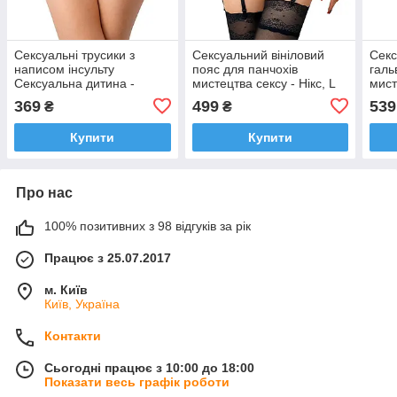
Сексуальні трусики з
Сексуальний вініловий
Секс
написом інсульту
пояс для панчохів
галь
Сексуальна дитина -
мистецтва сексу - Нікс, L
мист
мистецтво сексу, розмір xs
-2xl Розмір, Чорний
розм
369
499
539
₴
₴
-2xl, чорний колір
колі
Купити
Купити
Про нас
100% позитивних з 98 відгуків за рік
Працює з 25.07.2017
м. Київ
Київ, Україна
Контакти
Сьогодні працює з 10:00 до 18:00
Показати весь графік роботи