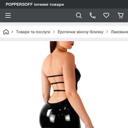
POPPERSOFF інтимні товари
Товари та послуги
Еротичне жіночу білизну
Лаковане