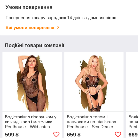
Умови повернення
Повернення товару впродовж 14 днів за домовленістю
Всі умови повернення
Подібні товари компанії
Бодістокінг з візерунком у
Бодістокінг з топом і
Боді
вигляді крил і метелики
панчохами на підв'язках
панч
Penthouse - Wild catch
Penthouse - Sex Dealer
Pent
black XL
Black S / L
Blac
599
659
669
₴
₴