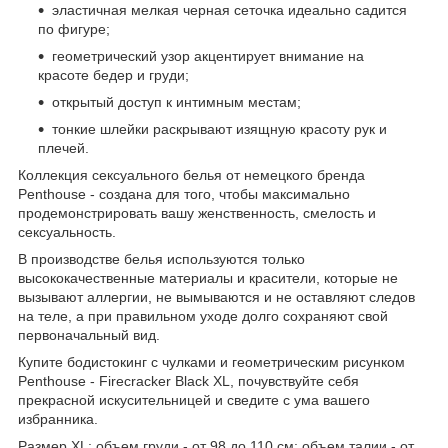
эластичная мелкая черная сеточка идеально садится
по фигуре;
геометрический узор акцентирует внимание на
красоте бедер и груди;
открытый доступ к интимным местам;
тонкие шлейки раскрывают изящную красоту рук и
плечей.
Коллекция сексуального белья от немецкого бренда
Penthouse - создана для того, чтобы максимально
продемонстрировать вашу женственность, смелость и
сексуальность.
В производстве белья используются только
высококачественные материалы и красители, которые не
вызывают аллергии, не вымываются и не оставляют следов
на теле, а при правильном уходе долго сохраняют свой
первоначальный вид.
Купите бодистокинг с чулками и геометрическим рисунком
Penthouse - Firecracker Black XL, почувствуйте себя
прекрасной искусительницей и сведите с ума вашего
избранника.
Размер XL: объем груди - от 98 до 110 см; объем талии - от