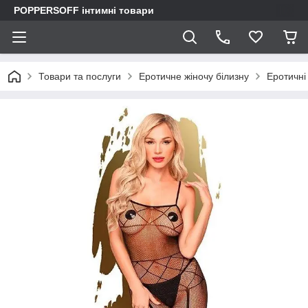
POPPERSOFF інтимні товари
Товари та послуги
Еротичне жіночу білизну
Еротичні