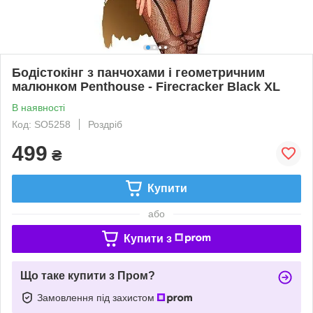
Бодістокінг з панчохами і геометричним
малюнком Penthouse - Firecracker Black XL
В наявності
Код: SO5258
Роздріб
499
₴
Купити
або
Купити з
Що таке купити з Пром?
Замовлення під захистом