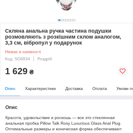
Скляна анальна ручка частина подушки
розмовляють з розкішним склом аналогом,
3,3 см, вібропул у подарунок
Немає в наявності
Код: SO6834
Роздріб
1 629
₴
Опис
Характеристики
Доставка
Оплата
Умови п
Опис
Красота, удовольствие и роскошь — все это стеклянная
анальная пробка Pillow Talk Rosy Luxurious Glass Anal Plug.
Оптимальные размеры и коническая форма обеспечивают