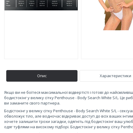
Опис
Характеристики
Якщо ви не боїтеся максимальної відвертісті і готові до найсмілив
бодистокінг у велику сітку Penthouse - Body Search White S/L. Це 
ви заманите свого партнера.
Бодістокінг у велику сітку Penthouse - Body Search White S/L - секс
обволожує тіло, але водночас відкриває доступ до всіх ваших інтимн
хочете залишити трохи загадки, одягніть під бодистокінг ваш улю
одяг туфлями на високому підборі. Бодистокінг у велику сітку Pentho