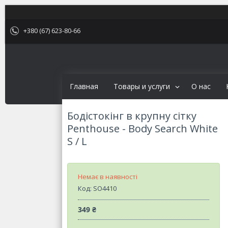
+380 (67) 623-80-66
Главная
Товары и услуги
О нас
Бодістокінг в крупну сітку
Penthouse - Body Search White
S / L
Немає в наявності
Код:
SO4410
349 ₴