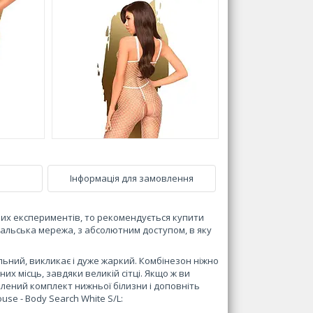
Інформація для замовлення
іших експериментів, то рекомендується купити
рибальська мережа, з абсолютним доступом, в яку
уальний, викликає і дуже жаркий. Комбінезон ніжно
их місць, завдяки великій сітці. Якщо ж ви
блений комплект нижньої білизни і доповніть
use - Body Search White S/L: