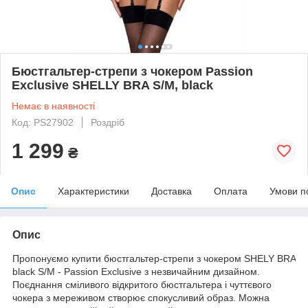
Бюстгальтер-стрепи з чокером Passion
Exclusive SHELLY BRA S/M, black
Немає в наявності
Код: PS27902
Роздріб
1 299
₴
Опис
Характеристики
Доставка
Оплата
Умови п
Опис
Пропонуємо купити бюстгальтер-стрепи з чокером SHELY BRA
black S/M - Passion Exclusive з незвичайним дизайном.
Поєднання сміливого відкритого бюстгальтера і чуттєвого
чокера з мереживом створює спокусливий образ. Можна