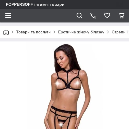
POPPERSOFF інтимні товари
Товари та послуги
Еротичне жіночу білизну
Стрепи і 