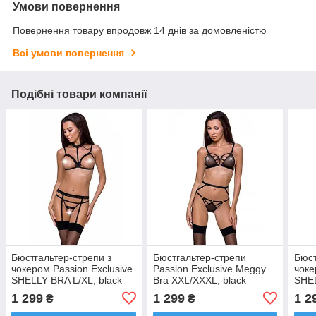
Умови повернення
Повернення товару впродовж 14 днів за домовленістю
Всі умови повернення
Подібні товари компанії
Бюстгальтер-стрепи з
Бюстгальтер-стрепи
Бюст
чокером Passion Exclusive
Passion Exclusive Meggy
чоке
SHELLY BRA L/XL, black
Bra XXL/XXXL, black
SHE
blac
1 299
1 299
1 2
₴
₴