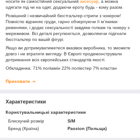
носити як самостійний сексуальний
аксесуар
, а можна
одягати під чи на одяг, додаючи ероту будь - кому разом.
Розкішний і незвичайний бюстгальтер-стрипи з чокером!
Повністю відчиняє груди, гарно обчерпуючи її м’якими
ременями, і додає сексуальності завдяки голкам та чокеру з
мереживом. Всі деталі регулюються, дозволяючи підігнати
бюстгальтер по вашій фігурі.
Якщо ви дотримуватиметеся вказівок виробника, то зможете
довго і не втратити вигляду. В Європі продемонстрували
дотримання всіх європейських стандартів якості.
Обкладинка: 71% поліамін 22% поліестер 7% еластан
Приховати
Характеристики
Користувальницькі характеристики
Блискучий розмір
S/M
Бренд (Країна)
Passion (Польща)