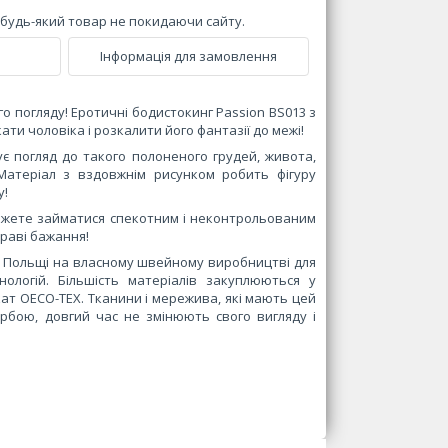
и будь-який товар не покидаючи сайту.
Інформація для замовлення
го погляду! Еротичні бодистокинг Passion BS013 з
ти чоловіка і розкалити його фантазії до межі!
ує погляд до такого полоненого грудей, живота,
 Матеріал з вздовжнім рисунком робить фігуру
у!
 можете займатися спекотним і неконтрольованим
раві бажання!
у Польщі на власному швейному виробництві для
ологій. Більшість матеріалів закуплюються у
ікат OECO-TEX. Тканини і мережива, які мають цей
арбою, довгий час не змінюють свого вигляду і