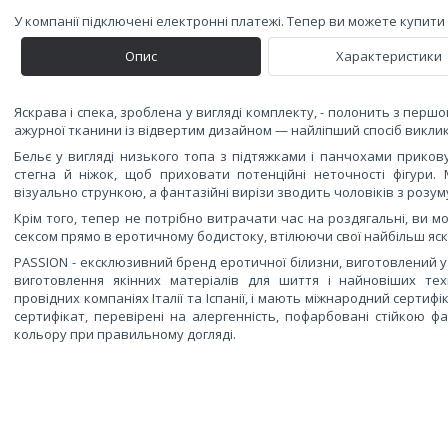
У компанії підключені електронні платежі. Тепер ви можете купит
Опис
Характеристики
Яскрава і спека, зроблена у вигляді комплекту, - полонить з першо
ажурної тканини із відвертим дизайном — найліпший спосіб виклика
Бельє у вигляді низького топа з підтяжками і панчохами приков
стегна й ніжок, щоб приховати потенційні неточності фігури.
візуально стрункою, а фантазійні вирізи зводить чоловіків з розум
Крім того, тепер не потрібно витрачати час на роздягальні, ви
сексом прямо в еротичному бодистоку, втілюючи свої найбільш яск
PASSION - ексклюзивний бренд еротичної білизни, виготовлений 
виготовлення якінних матеріалів для шиття і найновіших техн
провідних компаніях Італії та Іспанії, і мають міжнародний сертиф
сертифікат, перевірені на алергенність, пофарбовані стійкою ф
кольору при правильному догляді.