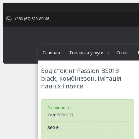
+380 (67) 623-80-66
Главная
Товары и услуги
О нас
Бодістокінг Passion BS013
black, комбінезон, імітація
панчіх і пояси
В наявності
Код:
PBS013B
869 ₴