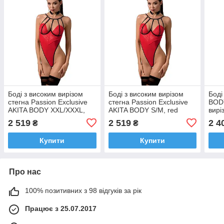
Боді з високим вирізом
Боді з високим вирізом
Боді
стегна Passion Exclusive
стегна Passion Exclusive
BODY
AKITA BODY XXL/XXXL,
AKITA BODY S/M, red
вирі
red
2 519
2 519
2 4
₴
₴
Купити
Купити
Про нас
100% позитивних з 98 відгуків за рік
Працює з 25.07.2017