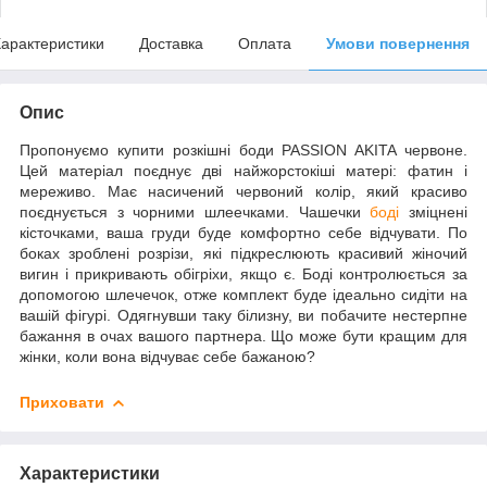
арактеристики
Доставка
Оплата
Умови повернення
Опис
Пропонуємо купити розкішні боди PASSION AKITA червоне.
Цей матеріал поєднує дві найжорстокіші матері: фатин і
мереживо. Має насичений червоний колір, який красиво
поєднується з чорними шлеечками. Чашечки
боді
зміцнені
кісточками, ваша груди буде комфортно себе відчувати. По
боках зроблені розрізи, які підкреслюють красивий жіночий
вигин і прикривають обігріхи, якщо є. Боді контролюється за
допомогою шлечечок, отже комплект буде ідеально сидіти на
вашій фігурі. Одягнувши таку білизну, ви побачите нестерпне
бажання в очах вашого партнера. Що може бути кращим для
жінки, коли вона відчуває себе бажаною?
Приховати
Характеристики