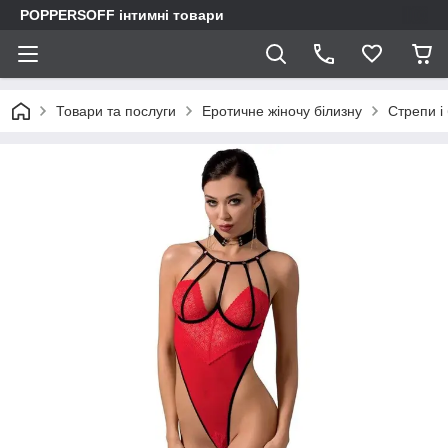
POPPERSOFF інтимні товари
Товари та послуги
Еротичне жіночу білизну
Стрепи і 