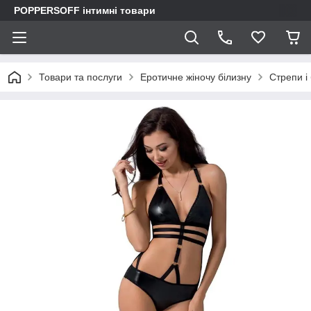
POPPERSOFF інтимні товари
Товари та послуги
Еротичне жіночу білизну
Стрепи і 