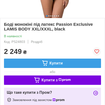
Боді монокіні під латекс Passion Exclusive
LAMIS BODY XXL/XXXL, black
В наявності
Код: PS24803
Роздріб
2 249
₴
Купити
або
Купити з
Що таке купити з Пром?
Замовлення під захистом