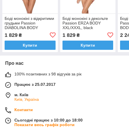
Боді монокіні з відкритими
Боді монокіні з декольте
Боді
грудьми Passion
Passion ERZA BODY
Pass
DIABOLINA BODY
XXL/XXXL, black
BODY
XXL/XXXL, black
1 829
1 829
2 2
₴
₴
Купити
Купити
Про нас
100% позитивних з 98 відгуків за рік
Працює з 25.07.2017
м. Київ
Київ, Україна
Контакти
Сьогодні працює з 10:00 до 18:00
Показати весь графік роботи