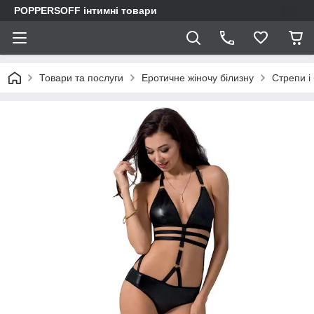
POPPERSOFF інтимні товари
Товари та послуги
Еротичне жіночу білизну
Стрепи і 