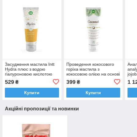
Засудження мастила Intt
Проведення кокосового
Анал
Hydra плюс з водою
горіха мастила з
anal
гіалуроновою кислотою
кокосовою олією на основі
jojo
(100 мл)
води (100 мл)
силі
529
399
1 1
₴
₴
жож
Купити
Купити
Акційні пропозиції та новинки