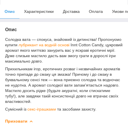
Опис
Характеристики
Доставка
Оплата
Умови п
Опис
Солодка вата — спокуса, знайомий із дитинства! Пропонуємо
купити
лубрикант на водній основі
Innt Cotton Candy, цукровий
аромат якого миттєво занурить вас у яскраві еротичні мрії.
Дуже слизьке мастило дасть вам змогу грати в дорослі ігри
максимально довго.
Прихильникам ігор, еротичних розваг і незвичайних ароматів
точно припаде до смаку ця змазка! Причому і до смаку в
буквальному сенсі теж — вона приємно солодка та водночас
не нудотна. А аромат солодкої вати запам'ятається надовго.
Мастило досить рідке (будьте акуратні, коли стискатиме
тубу!), але завдяки такій консистенції довго не втрачає своїх
властивостей.
Сумісний із
секс-іграшками
та засобами захисту.
Приховати