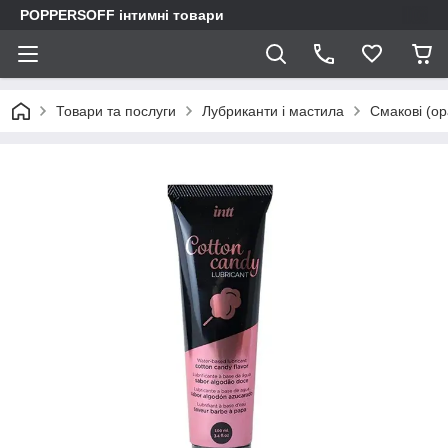
POPPERSOFF інтимні товари
Товари та послуги
Лубриканти і мастила
Смакові (ор