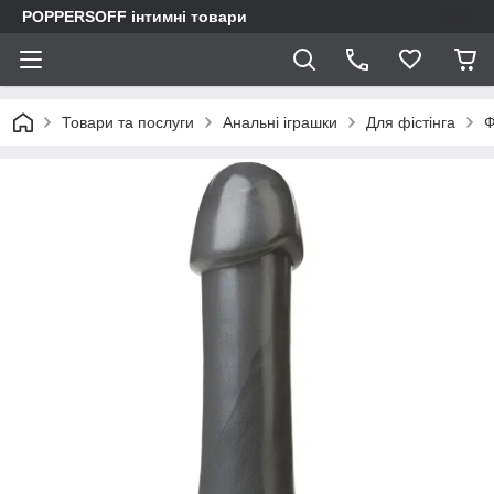
POPPERSOFF інтимні товари
Товари та послуги
Анальні іграшки
Для фістінга
Ф