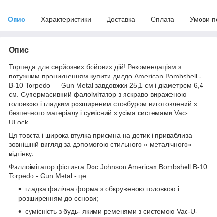
Опис
Характеристики
Доставка
Оплата
Умови п
Опис
Торпеда для серйозних бойових дій! Рекомендаціям з
потужним проникненням купити дилдо American Bombshell -
B-10 Torpedo — Gun Metal завдовжки 25,1 см і діаметром 6,4
см. Супермасивний фалоімітатор з яскраво вираженою
головкою і гладким розширеним стовбуром виготовлений з
безпечного матеріалу і сумісний з усіма системами Vac-
ULock.
Ця товста і широка втулка приємна на дотик і приваблива
зовнішній вигляд за допомогою стильного « металічного»
відтінку.
Фаллоімітатор фістинга Doc Johnson American Bombshell B-10
Torpedo - Gun Metal - це:
гладка фалічна форма з обкруженою головкою і
розширенням до основи;
сумісність з будь- якими ременями з системою Vac-U-