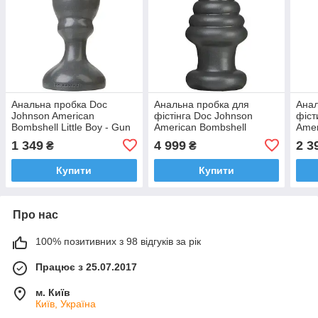
Анальна пробка Doc
Анальна пробка для
Анал
Johnson American
фістінга Doc Johnson
фіст
Bombshell Little Boy - Gun
American Bombshell
Amer
Metal, діаметр 5,59 см
Destroyer Gun Metal,
Payl
1 349
4 999
2 3
₴
₴
діаметр 10,7см
Купити
Купити
Про нас
100% позитивних з 98 відгуків за рік
Працює з 25.07.2017
м. Київ
Київ, Україна