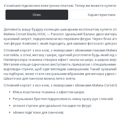
У компанії підключені електронні платежі. Тепер ви можете купит
Опис
Характеристики
Доповніть вашу будуру колекцію шикарним експонатом, купите сітк
Malwia Corset blackL/XXXL — Passion. Ідеальний баланс двох матеріа
красивий силует, підкреслюючи всі переваги фігури. Через бічні ат
тип фігури. Комплект, який підходить для сміливої фотосесії і для ро
Сітківний корсет з еко-кожі, з люверсами і зйомними пажами Malwia
коктейль з сітки, металу і шкіри, здатний розтопити будь-який лід 
Напівпрозора тканина створює ефект чехла на шкірі, а широкі ве
Металеві кільця одночасно виступають прикрасою і спеціальними п
відповідні стрінги, щоб одяг виглядав завершеним. Такий зухвал
на підборах, може стати сексуальним вбранням для вечора удвох і
Шматочки для панчохи можна легко зняти.
Сітківний корсет з еко-кожі, з люверсами і зйомками Malwia Corset 
М’яка еластична тканина з ефектом шкіри;
Регульовані бретелі підкреслюють ніжну красу рук і плечей.
атласні стрічки для ідеальної посадки по фігурі;
зйомні підв’ язки для панчохів;