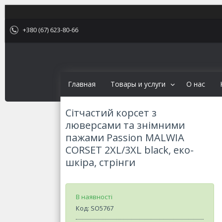
+380 (67) 623-80-66
Главная
Товары и услуги
О нас
Сітчастий корсет з
люверсами та знімними
пажами Passion MALWIA
CORSET 2XL/3XL black, еко-
шкіра, стрінги
В наявності
Код:
SO5767