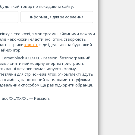
и будь-який товар не покидаючи сайту.
Інформація для замовлення
івку з еко-кожі, з люверсами і зйомними пажами
лів - еко-кожи і еластичної сітки, створюють
ласні стрічки
корсет
сяде ідеально на будь-який
лейних ігор.
 Corset black XXL/XXL - Passion, безпрограшний
і вивільнити неймовірну енергію пристрасті.
ртикальні вставки вимальовують форму.
етлями для стрічок-зав'яток. У комплекті йдуть
ий ансамбль, наповнений панчохами та туфлями
 ідеальним способом ще раз підкорити обранця.
black XXL/XXXXL — Passion: