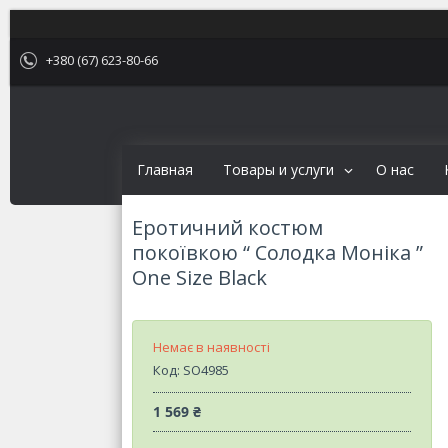
+380 (67) 623-80-66
Главная
Товары и услуги
О нас
Еротичний костюм
покоївкою “ Солодка Моніка ”
One Size Black
Немає в наявності
Код:
SO4985
1 569 ₴