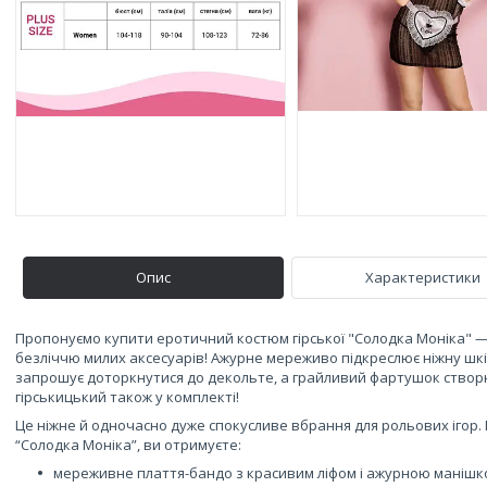
Опис
Характеристики
Пропонуємо купити еротичний костюм гірської "Солодка Моніка" —
безліччю милих аксесуарів! Ажурне мереживо підкреслює ніжну шкі
запрошує доторкнутися до декольте, а грайливий фартушок створю
гірськицький також у комплекті!
Це ніжне й одночасно дуже спокусливе вбрання для рольових ігор
“Солодка Моніка”, ви отримуєте:
мереживне плаття-бандо з красивим ліфом і ажурною манішк