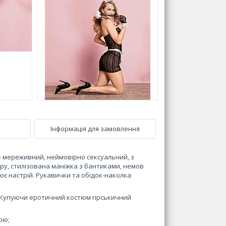
Інформація для замовлення
 мереживний, неймовірно сексуальний, з
ру, стилізована маніжка з бантиками, немов
є настрій. Рукавички та обідок-наколка
. Купуючи еротичний костюм гірськичний
ою;