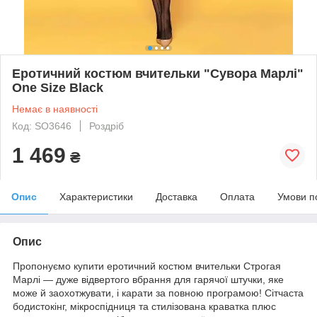
Еротичний костюм вчительки "Сувора Марлі"
One Size Black
Немає в наявності
Код: SO3646
Роздріб
1 469
₴
Опис
Характеристики
Доставка
Оплата
Умови п
Опис
Пропонуємо купити еротичний костюм вчительки Строгая
Марлі — дуже відвертого вбрання для гарячої штучки, яке
може й заохотжувати, і карати за повною програмою! Сітчаста
бодистокінг, мікроспідниця та стилізована краватка плюс