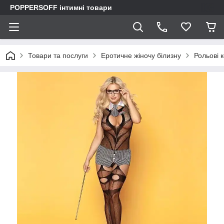
POPPERSOFF інтимні товари
Товари та послуги
Еротичне жіночу білизну
Рольові 