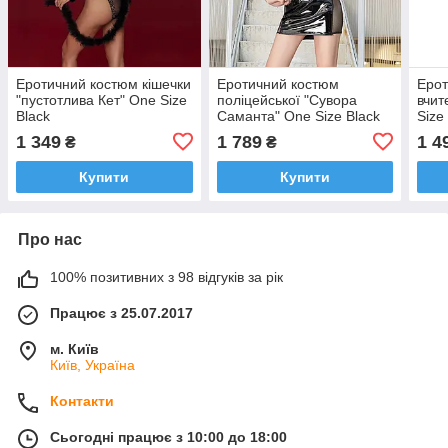
Еротичний костюм кішечки
Еротичний костюм
Ерот
"пустотлива Кет" One Size
поліцейської "Сувора
вчит
Black
Саманта" One Size Black
Size
1 349
1 789
1 4
₴
₴
Купити
Купити
Про нас
100% позитивних з 98 відгуків за рік
Працює з 25.07.2017
м. Київ
Київ, Україна
Контакти
Сьогодні працює з 10:00 до 18:00