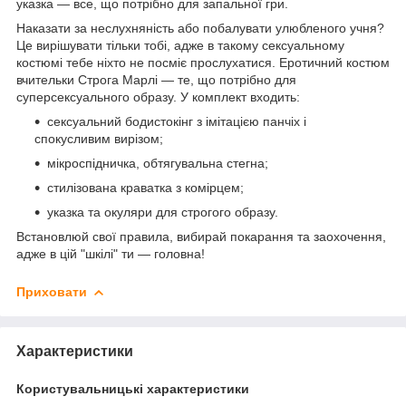
указка — все, що потрібно для запальної гри.
Наказати за неслухняність або побалувати улюбленого учня?
Це вирішувати тільки тобі, адже в такому сексуальному
костюмі тебе ніхто не посміє прослухатися. Еротичний костюм
вчительки Строга Марлі — те, що потрібно для
суперсексуального образу. У комплект входить:
сексуальний бодистокінг з імітацією панчіх і
спокусливим вирізом;
мікроспідничка, обтягувальна стегна;
стилізована краватка з комірцем;
указка та окуляри для строгого образу.
Встановлюй свої правила, вибирай покарання та заохочення,
адже в цій "шкілі" ти — головна!
Приховати
Характеристики
Користувальницькі характеристики