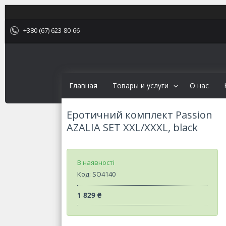
+380 (67) 623-80-66
Главная
Товары и услуги
О нас
Еротичний комплект Passion
AZALIA SET XXL/XXXL, black
В наявності
Код:
SO4140
1 829 ₴