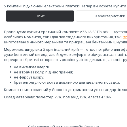
У компанії підключені електронні платежі. Тепер ви можете купит
Опис
Характеристики
Пропонуємо купити еротичний комплект AZALIA SET black — чуттєвий
особливих моментів, так і для повсякденного використання, так і
т
Виготовлені з ніжного мережива та прикрашені бентежним шнурів
Мереживо, шнурівка й оригінальний крій — те, що потрібно для еф
дуже бентежний вигляд, але й дуже комфортно відчувається навіть
перехресні бретелі створюють розкішну лінію декольте, а ніжні тр
не викликає алергії;
не втрачає колір під час прання;
не фарбує шкіру;
бретелі регулюються за довжиною для ідеальної посадки.
Комплект виготовлений у Європі з дотриманням усіх стандартів яко
Склад матеріалу: поліестер 75%, поліамід 15%, еластан 10%.
Prom.ua
Сайт створений на маркетплейсі