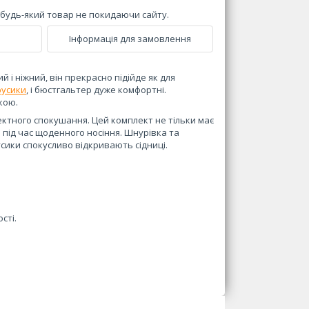
и будь-який товар не покидаючи сайту.
Інформація для замовлення
 і ніжний, він прекрасно підійде як для
русики
, і бюстгальтер дуже комфортні.
кою.
ектного спокушання. Цей комплект не тільки має
 під час щоденного носіння. Шнурівка та
усики спокусливо відкривають сідниці.
сті.