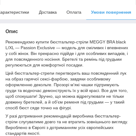
арактеристики
Доставка
Оплата
Умови повернення
Опис
Рекомендуємо купити бюстгальтер-стріли MEGGY BRA black
L/XL — Passion Exclusive — модель для сміливих і впевнених
у собі жінок. Він прекрасно підійде і для особливих випадків, і
для повсякденного носіння. Бретелі та ремінь під грудьми
регулюються для комфортної посадки.
Цей бюстгальтер-стрепи перетворить ваш повсякденний лук
на образ гарячої сексі-фарбою, завдяки особливому
оформленню декольте. Прозорі м'які чашки підтримують
груди та водночас демонструють їх у всій красі. Все для того,
щоб спокушати! Зручно, що можна відрегулювати не тільки
довжину бретелей, а й об'єм ременя під грудьми — у такий
спосіб бюст сяде точно на фігурі.
У разі дотримання рекомендацій виробника бюстгальтер-
стріли слугуватиме довго та не втратить зовнішнього вигляду.
Вироблено в Європі з дотриманням усіх європейських
стандартів якості.