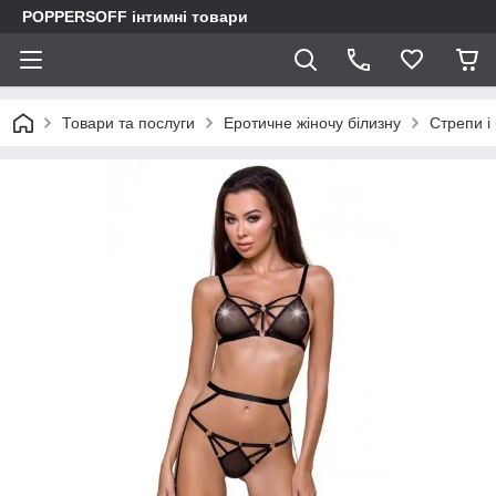
POPPERSOFF інтимні товари
Товари та послуги
Еротичне жіночу білизну
Стрепи і 