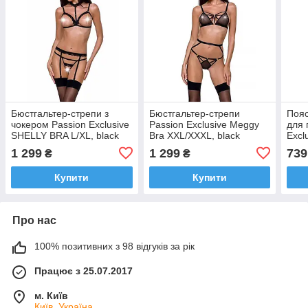
Бюстгальтер-стрепи з
Бюстгальтер-стрепи
Пояс
чокером Passion Exclusive
Passion Exclusive Meggy
для 
SHELLY BRA L/XL, black
Bra XXL/XXXL, black
Excl
GART
1 299
1 299
739
₴
₴
Купити
Купити
Про нас
100% позитивних з 98 відгуків за рік
Працює з 25.07.2017
м. Київ
Київ, Україна