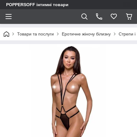
POPPERSOFF інтимні товари
Товари та послуги
Еротичне жіночу білизну
Стрепи і 