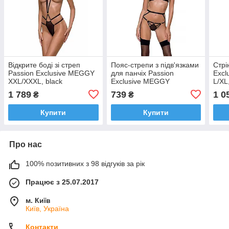
Відкрите боді зі стреп
Пояс-стрепи з підв'язками
Стрі
Passion Exclusive MEGGY
для панчіх Passion
Exc
XXL/XXXL, black
Exclusive MEGGY
L/XL
GARTER BELT L/XL, black
1 789
739
1 0
₴
₴
Купити
Купити
Про нас
100% позитивних з 98 відгуків за рік
Працює з 25.07.2017
м. Київ
Київ, Україна
Контакти