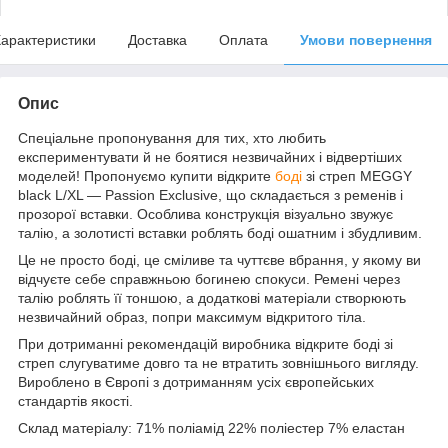
арактеристики
Доставка
Оплата
Умови повернення
Опис
Спеціальне пропонування для тих, хто любить
експериментувати й не боятися незвичайних і відвертіших
моделей! Пропонуємо купити відкрите
боді
зі стреп MEGGY
black L/XL — Passion Exclusive, що складається з ременів і
прозорої вставки. Особлива конструкція візуально звужує
талію, а золотисті вставки роблять боді ошатним і збудливим.
Це не просто боді, це сміливе та чуттєве вбрання, у якому ви
відчуєте себе справжньою богинею спокуси. Ремені через
талію роблять її тоншою, а додаткові матеріали створюють
незвичайний образ, попри максимум відкритого тіла.
При дотриманні рекомендацій виробника відкрите боді зі
стреп слугуватиме довго та не втратить зовнішнього вигляду.
Вироблено в Європі з дотриманням усіх європейських
стандартів якості.
Склад матеріалу: 71% поліамід 22% поліестер 7% еластан