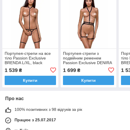
Портупея-стрепи на все
Портупея-стрепи з
Порт
тіло Passion Exclusive
подвійним ременем
тіло
BRENDA L/XL, black
Passion Exclusive DENIRA
BREN
L/XL, black
1 539
1 699
1 5
₴
₴
Купити
Купити
Про нас
100% позитивних з 98 відгуків за рік
Працює з 25.07.2017