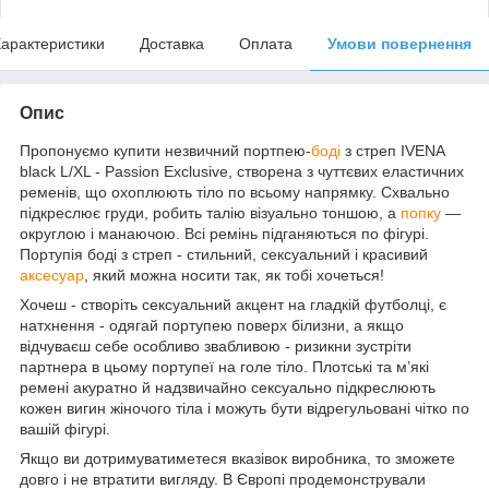
арактеристики
Доставка
Оплата
Умови повернення
Опис
Пропонуємо купити незвичний портпею-
боді
з стреп IVENA
black L/XL - Passion Exclusive, створена з чуттєвих еластичних
ременів, що охоплюють тіло по всьому напрямку. Схвально
підкреслює груди, робить талію візуально тоншою, а
попку
—
округлою і манаючою. Всі ремінь підганяються по фігурі.
Портупія боді з стреп - стильний, сексуальний і красивий
аксесуар
, який можна носити так, як тобі хочеться!
Хочеш - створіть сексуальний акцент на гладкій футболці, є
натхнення - одягай портупею поверх білизни, а якщо
відчуваєш себе особливо звабливою - ризикни зустріти
партнера в цьому портупеї на голе тіло. Плотські та м’які
ремені акуратно й надзвичайно сексуально підкреслюють
кожен вигин жіночого тіла і можуть бути відрегульовані чітко по
вашій фігурі.
Якщо ви дотримуватиметеся вказівок виробника, то зможете
довго і не втратити вигляду. В Європі продемонстрували