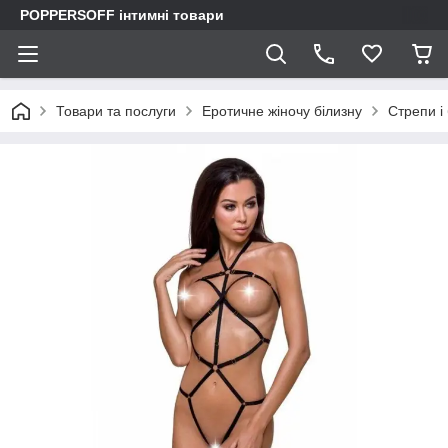
POPPERSOFF інтимні товари
Товари та послуги
Еротичне жіночу білизну
Стрепи і 