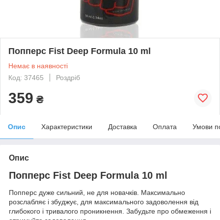
Попперс Fist Deep Formula 10 ml
Немає в наявності
Код: 37465
Роздріб
359
₴
Опис
Характеристики
Доставка
Оплата
Умови п
Опис
Попперс Fist Deep Formula 10 ml
Попперс дуже сильний, не для новачків. Максимально
розслабляє і збуджує, для максимального задоволення від
глибокого і тривалого проникнення. Забудьте про обмеження і