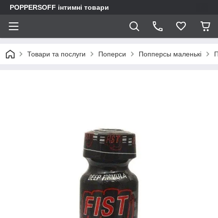
POPPERSOFF інтимні товари
Товари та послуги
Поперси
Попперсы маленькі
П